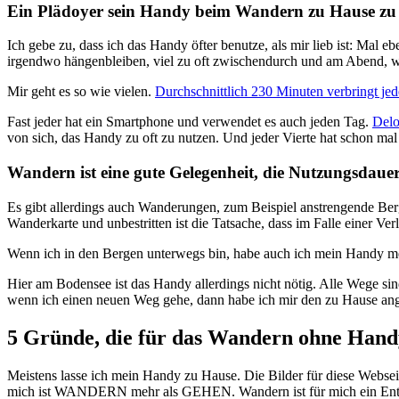
Ein Plädoyer sein Handy beim Wandern zu Hause zu 
Ich gebe zu, dass ich das Handy öfter benutze, als mir lieb ist: Ma
irgendwo hängenbleiben, viel zu oft zwischendurch und am Abend, we
Mir geht es so wie vielen.
Durchschnittlich 230 Minuten verbringt je
Fast jeder hat ein Smartphone und verwendet es auch jeden Tag.
Deloi
von sich, das Handy zu oft zu nutzen. Und jeder Vierte hat schon mal e
Wandern ist eine gute Gelegenheit, die Nutzungsdaue
Es gibt allerdings auch Wanderungen, zum Beispiel anstrengende Ber
Wanderkarte und unbestritten ist die Tatsache, dass im Falle einer Ve
Wenn ich in den Bergen unterwegs bin, habe auch ich mein Handy me
Hier am Bodensee ist das Handy allerdings nicht nötig. Alle Wege si
wenn ich einen neuen Weg gehe, dann habe ich mir den zu Hause ange
5 Gründe, die für das Wandern ohne Hand
Meistens lasse ich mein Handy zu Hause. Die Bilder für diese Webs
mich ist WANDERN mehr als GEHEN. Wandern ist für mich ein Entsp