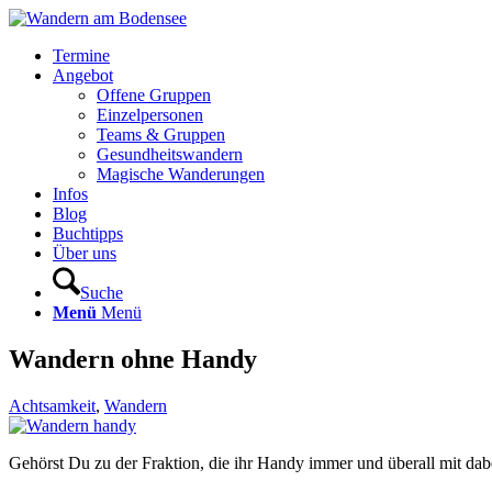
Termine
Angebot
Offene Gruppen
Einzelpersonen
Teams & Gruppen
Gesundheitswandern
Magische Wanderungen
Infos
Blog
Buchtipps
Über uns
Suche
Menü
Menü
Wandern ohne Handy
Achtsamkeit
,
Wandern
Gehörst Du zu der Fraktion, die ihr Handy immer und überall mit dab