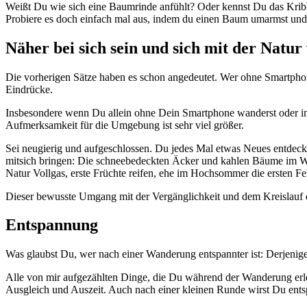
Weißt Du wie sich eine Baumrinde anfühlt? Oder kennst Du das Kribb
Probiere es doch einfach mal aus, indem du einen Baum umarmst und 
Näher bei sich sein und sich mit der Natur
Die vorherigen Sätze haben es schon angedeutet. Wer ohne Smartphone 
Eindrücke.
Insbesondere wenn Du allein ohne Dein Smartphone wanderst oder i
Aufmerksamkeit für die Umgebung ist sehr viel größer.
Sei neugierig und aufgeschlossen. Du jedes Mal etwas Neues entdec
mitsich bringen: Die schneebedeckten Äcker und kahlen Bäume im Wint
Natur Vollgas, erste Früchte reifen, ehe im Hochsommer die ersten F
Dieser bewusste Umgang mit der Vergänglichkeit und dem Kreislauf de
Entspannung
Was glaubst Du, wer nach einer Wanderung entspannter ist: Derjenige
Alle von mir aufgezählten Dinge, die Du während der Wanderung erl
Ausgleich und Auszeit. Auch nach einer kleinen Runde wirst Du ents