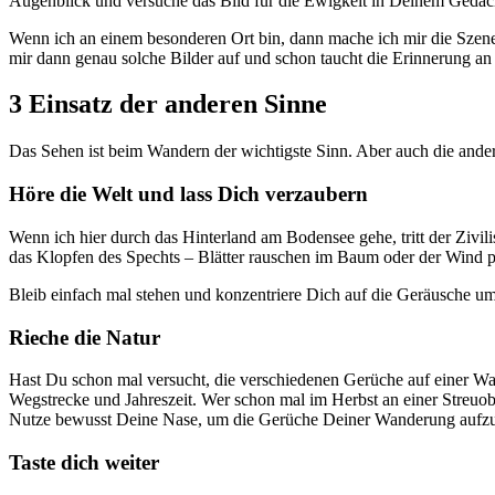
Augenblick und versuche das Bild für die Ewigkeit in Deinem Gedäch
Wenn ich an einem besonderen Ort bin, dann mache ich mir die Szene
mir dann genau solche Bilder auf und schon taucht die Erinnerung an 
3 Einsatz der anderen Sinne
Das Sehen ist beim Wandern der wichtigste Sinn. Aber auch die an
Höre die Welt und lass Dich verzaubern
Wenn ich hier durch das Hinterland am Bodensee gehe, tritt der Zivil
das Klopfen des Spechts – Blätter rauschen im Baum oder der Wind p
Bleib einfach mal stehen und konzentriere Dich auf die Geräusche 
Rieche die Natur
Hast Du schon mal versucht, die verschiedenen Gerüche auf einer W
Wegstrecke und Jahreszeit. Wer schon mal im Herbst an einer Streuo
Nutze bewusst Deine Nase, um die Gerüche Deiner Wanderung aufzun
Taste dich weiter