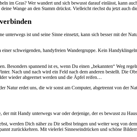
eln im Gras? Wer wandert und sich bewusst darauf einlässt, kann auch
deine Wange an den Stamm drückst. Vielleicht riechst du jetzt auch d
 verbinden
unterwegs ist und seine Sinne einsetzt, kann sich besser mit der Natu
n einer schweigenden, handyfreien Wandergruppe. Kein Handyklingeln
ken. Besonders spannend ist es, wenn Du einen „bekannten“ Weg regel
er. Nach und nach wird ein Feld nach dem anderen bestellt. Die Obstb
elder wieder abgeernet werden und die Äpfel reifen…
r Natur erdet uns, die wir sonst am Computer, abgetrennt von der Nat
, der mit Handy unterwegs war oder derjenige, der es bewusst zu Haus
ebst, werden Dich näher zu Dir selbst bringen und weiter weg von dem
pannt zurückkehren. Mit vielerlei Sinneseindrücken und schöne Bilder