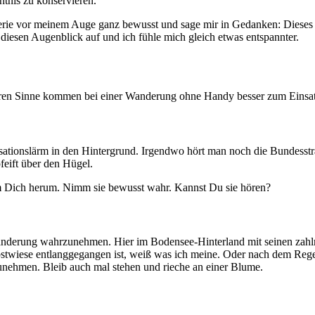
tnis zu konservieren.
rie vor meinem Auge ganz bewusst und sage mir in Gedanken: Dieses B
diesen Augenblick auf und ich fühle mich gleich etwas entspannter.
deren Sinne kommen bei einer Wanderung ohne Handy besser zum Einsat
isationslärm in den Hintergrund. Irgendwo hört man noch die Bundesstr
feift über den Hügel.
um Dich herum. Nimm sie bewusst wahr. Kannst Du sie hören?
anderung wahrzunehmen. Hier im Bodensee-Hinterland mit seinen zahl
bstwiese entlanggegangen ist, weiß was ich meine. Oder nach dem Rege
ehmen. Bleib auch mal stehen und rieche an einer Blume.