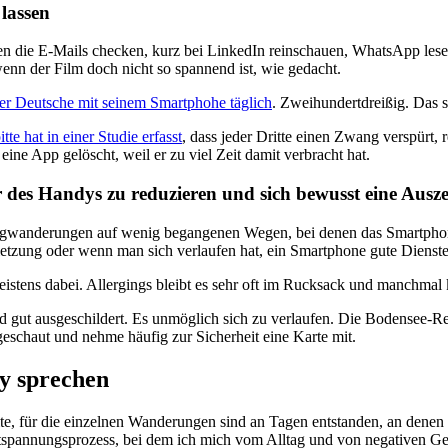
lassen
l eben die E-Mails checken, kurz bei LinkedIn reinschauen, WhatsApp l
nn der Film doch nicht so spannend ist, wie gedacht.
der Deutsche mit seinem Smartphohe täglich
. Zweihundertdreißig. Das s
tte hat in einer Studie erfasst
, dass jeder Dritte einen Zwang verspürt,
ine App gelöscht, weil er zu viel Zeit damit verbracht hat.
r des Handys zu reduzieren und sich bewusst eine Ausz
gwanderungen auf wenig begangenen Wegen, bei denen das Smartphone h
rletzung oder wenn man sich verlaufen hat, ein Smartphone gute Dienste 
istens dabei. Allergings bleibt es sehr oft im Rucksack und manchmal
nd gut ausgeschildert. Es unmöglich sich zu verlaufen. Die Bodensee-R
schaut und nehme häufig zur Sicherheit eine Karte mit.
y sprechen
eite, für die einzelnen Wanderungen sind an Tagen entstanden, an den
annungsprozess, bei dem ich mich vom Alltag und von negativen Ged