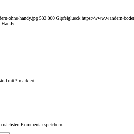
dern-ohne-handy.jpg
533
800
Gipfelglueck
https://www.wandern-boden
e Handy
sind mit
*
markiert
n nächsten Kommentar speichern.