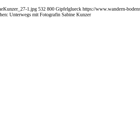
neKunzer_27-1.jpg
532
800
Gipfelglueck
https://www.wandern-bodens
hen: Unterwegs mit Fotografin Sabine Kunzer