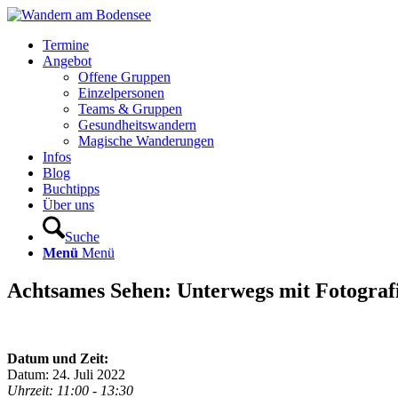
Termine
Angebot
Offene Gruppen
Einzelpersonen
Teams & Gruppen
Gesundheitswandern
Magische Wanderungen
Infos
Blog
Buchtipps
Über uns
Suche
Menü
Menü
Achtsames Sehen: Unterwegs mit Fotograf
Datum und Zeit:
Datum: 24. Juli 2022
Uhrzeit: 11:00 - 13:30